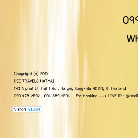
09
Wh
Copyright (c) 2017
DEE TRAVELS HATYAI
190 Niphat U-Thit 1 Rd., Hatyai, Songkhla 90110, S. Thailand.
099 478 2592 , 094 589 2594 ... For booking --> LINE ID : @deelip
Visitors:
81,864