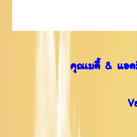
คุณเมดี้ & แอด
V