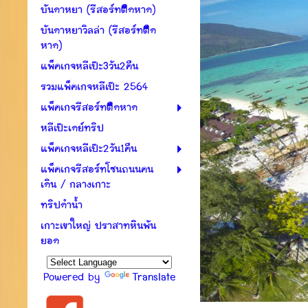
บันดาหยา (รีสอร์ทติดหาด)
บันดาหยาวิลล่า (รีสอร์ทติด
หาด)
แพ็คเกจหลีเป๊ะ3วัน2คืน
รวมแพ็คเกจหลีเป๊ะ 2564
แพ็คเกจรีสอร์ทติดหาด
หลีเป๊ะเดย์ทริป
แพ็คเกจหลีเป๊ะ2วัน1คืน
แพ็คเกจรีสอร์ทโซนถนนคน
เดิน / กลางเกาะ
ทริปดำน้ำ
เกาะเขาใหญ่ ปราสาทหินพัน
ยอด
Powered by
Translate