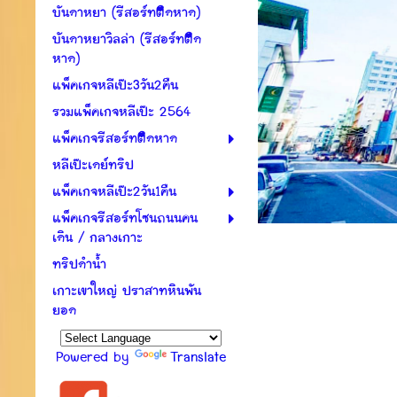
บันดาหยา (รีสอร์ทติดหาด)
บันดาหยาวิลล่า (รีสอร์ทติด
หาด)
แพ็คเกจหลีเป๊ะ3วัน2คืน
รวมแพ็คเกจหลีเป๊ะ 2564
แพ็คเกจรีสอร์ทติดหาด
หลีเป๊ะเดย์ทริป
แพ็คเกจหลีเป๊ะ2วัน1คืน
แพ็คเกจรีสอร์ทโซนถนนคน
เดิน / กลางเกาะ
ทริปดำน้ำ
เกาะเขาใหญ่ ปราสาทหินพัน
ยอด
Powered by
Translate