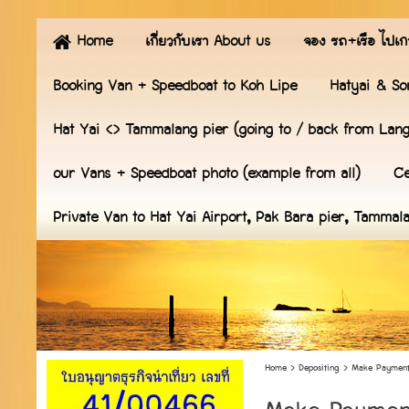
Home
เกี่ยวกับเรา About us
จอง รถ+เรือ ไปเก
Booking Van + Speedboat to Koh Lipe
Hatyai & So
Hat Yai <> Tammalang pier (going to / back from Lan
our Vans + Speedboat photo (example from all)
Ce
Private Van to Hat Yai Airport, Pak Bara pier, Tammal
Home
>
Depositing
>
Make Paymen