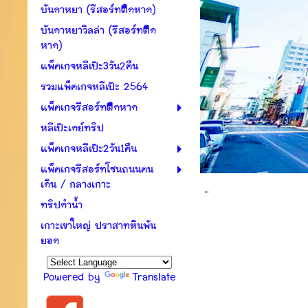
บันดาหยา (รีสอร์ทติดหาด)
บันดาหยาวิลล่า (รีสอร์ทติด
หาด)
แพ็คเกจหลีเป๊ะ3วัน2คืน
รวมแพ็คเกจหลีเป๊ะ 2564
แพ็คเกจรีสอร์ทติดหาด
หลีเป๊ะเดย์ทริป
แพ็คเกจหลีเป๊ะ2วัน1คืน
แพ็คเกจรีสอร์ทโซนถนนคน
เดิน / กลางเกาะ
...
ทริปดำน้ำ
เกาะเขาใหญ่ ปราสาทหินพัน
ยอด
Powered by
Translate