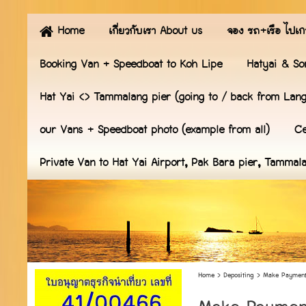
Home
เกี่ยวกับเรา About us
จอง รถ+เรือ ไปเก
Booking Van + Speedboat to Koh Lipe
Hatyai & So
Hat Yai <> Tammalang pier (going to / back from Lan
our Vans + Speedboat photo (example from all)
Ce
Private Van to Hat Yai Airport, Pak Bara pier, Tammal
Home
>
Depositing
>
Make Payment