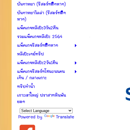
บันดาหยา (รีสอร์ทติดหาด)
บันดาหยาวิลล่า (รีสอร์ทติด
หาด)
แพ็คเกจหลีเป๊ะ3วัน2คืน
รวมแพ็คเกจหลีเป๊ะ 2564
แพ็คเกจรีสอร์ทติดหาด
หลีเป๊ะเดย์ทริป
แพ็คเกจหลีเป๊ะ2วัน1คืน
แพ็คเกจรีสอร์ทโซนถนนคน
เดิน / กลางเกาะ
ทริปดำน้ำ
เกาะเขาใหญ่ ปราสาทหินพัน
ยอด
Powered by
Translate