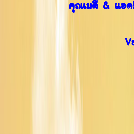
คุณเมดี้ & แอด
V