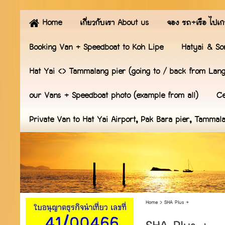
Home
เกี่ยวกับเรา About us
จอง รถ+เรือ ไปเก
Booking Van + Speedboat to Koh Lipe
Hatyai & So
Hat Yai <> Tammalang pier (going to / back from Lan
our Vans + Speedboat photo (example from all)
Ce
Private Van to Hat Yai Airport, Pak Bara pier, Tammal
Home
>
SHA Plus +