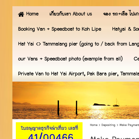
Home
เกี่ยวกับเรา About us
จอง รถ+เรือ ไปเก
Booking Van + Speedboat to Koh Lipe
Hatyai & So
Hat Yai <> Tammalang pier (going to / back from Lan
our Vans + Speedboat photo (example from all)
Ce
Private Van to Hat Yai Airport, Pak Bara pier, Tammal
Home
>
Depositing
>
Make Payment