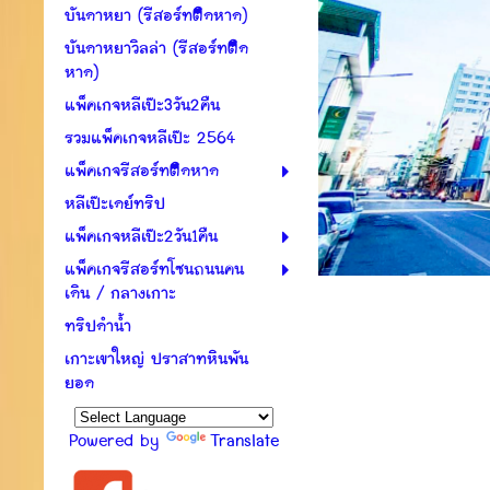
บันดาหยา (รีสอร์ทติดหาด)
บันดาหยาวิลล่า (รีสอร์ทติด
หาด)
แพ็คเกจหลีเป๊ะ3วัน2คืน
รวมแพ็คเกจหลีเป๊ะ 2564
แพ็คเกจรีสอร์ทติดหาด
หลีเป๊ะเดย์ทริป
แพ็คเกจหลีเป๊ะ2วัน1คืน
แพ็คเกจรีสอร์ทโซนถนนคน
เดิน / กลางเกาะ
ทริปดำน้ำ
เกาะเขาใหญ่ ปราสาทหินพัน
ยอด
Powered by
Translate