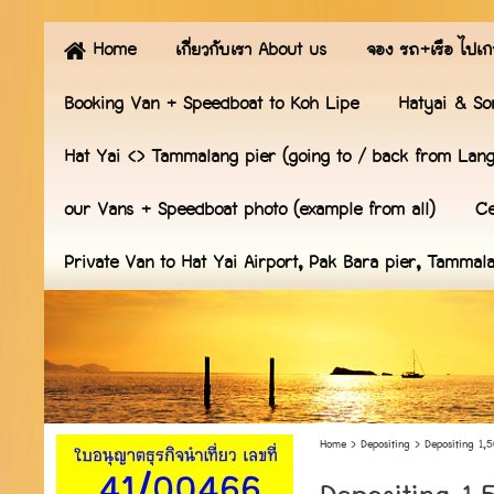
Home
เกี่ยวกับเรา About us
จอง รถ+เรือ ไปเก
Booking Van + Speedboat to Koh Lipe
Hatyai & So
Hat Yai <> Tammalang pier (going to / back from Lan
our Vans + Speedboat photo (example from all)
Ce
Private Van to Hat Yai Airport, Pak Bara pier, Tammal
Home
>
Depositing
>
Depositing 1,