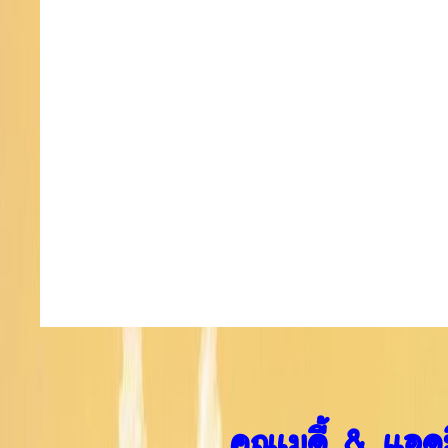
คุณเมดี้ & แอด