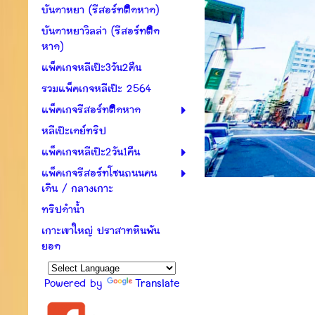
บันดาหยา (รีสอร์ทติดหาด)
บันดาหยาวิลล่า (รีสอร์ทติด
หาด)
แพ็คเกจหลีเป๊ะ3วัน2คืน
รวมแพ็คเกจหลีเป๊ะ 2564
แพ็คเกจรีสอร์ทติดหาด
หลีเป๊ะเดย์ทริป
แพ็คเกจหลีเป๊ะ2วัน1คืน
แพ็คเกจรีสอร์ทโซนถนนคน
เดิน / กลางเกาะ
ทริปดำน้ำ
เกาะเขาใหญ่ ปราสาทหินพัน
ยอด
Powered by
Translate