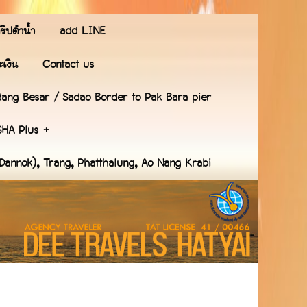
ริปดำน้ำ
add LINE
เงิน
Contact us
ang Besar / Sadao Border to Pak Bara pier
SHA Plus +
(Dannok), Trang, Phatthalung, Ao Nang Krabi