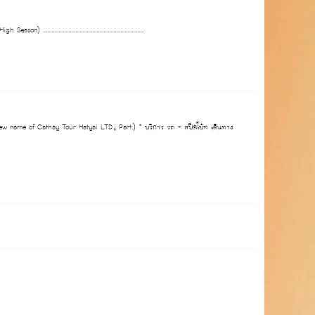
............................................................
New name of Cathay Tour Hatyai LTD., Part.) * บริการ รถ + สปีดโบ้ท เดินทาง