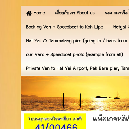
Home
เกี่ยวกับเรา About us
จอง รถ+เรือ 
Booking Van + Speedboat to Koh Lipe
Hatyai 
Hat Yai <> Tammalang pier (going to / back from
our Vans + Speedboat photo (example from all)
Private Van to Hat Yai Airport, Pak Bara pier, T
แพ็คเกจหลีเ