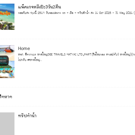
แพ็คเกจหลีเป๊ะ3วัน2คืน
ขออภัยค่ะ ช่วงนี้ 2569 รับจองเฉพาะ รถ + เรือ + ทริปดำน้ำ ค่ะ 16 Oct 2025 - 31 May 2026 (High Season) ............
Home
หจก. ดีทราเวล หาดใหญ่DEE TRAVELS HATYAI LTD.,PART.(ชื่อใหม่ของ คาเธ่ย์ทัวร์ หาดใหญ่)(
ไปกลับ #หาดใหญ่...
ติดหาด
ทริปดำน้ำ