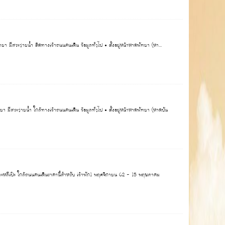
า มีสระว่ายน้ำ ติดทางเข้าถนนคนเดิน ข้อมูลทั่วไป • ตั้งอยู่หน้าหาดพัทยา (หา...
 มีสระว่ายน้ำ ใกล้ทางเข้าถนนคนเดิน ข้อมูลทั่วไป • ตั้งอยู่หน้าหาดพัทยา (หาดบัน
เกาะหลีเป๊ะ ใกล้ถนนคนเดินราคานี้สำหรับ เข้าพัก1 พฤศจิกายน 62 - 15 พฤษภาคม