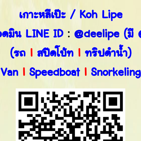
เกาะหลีเป๊ะ / Koh Lipe
อดมิน LINE ID
:
@deelipe
(มี
(รถ
l
สปีดโบ้ท
l
ทริปดำน้ำ)
Van
l
Speedboat
l
Snorkeling