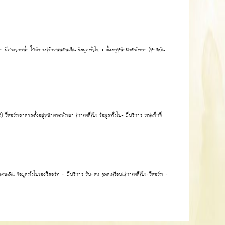
ีสระว่ายน้ำ ใกล้ทางเข้าถนนคนเดิน ข้อมูลทั่วไป • ตั้งอยู่หน้าหาดพัทยา (หาดบัน...
ีสอร์ทฮาลาลตั้งอยู่หน้าหาดพัทยา เกาะหลีเป๊ะ ข้อมูลทั่วไป• มีบริการ รถแท็กซี่​
นเดิน ข้อมูลทั่วไปของรีสอร์ท - มีบริการ รับ-ส่ง จุดลงเรือบนเกาะหลีเป๊ะ-รีสอร์ท -