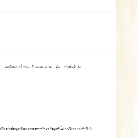
... ขออภัยค่ะช่วงนี้ 2566 รับจองเฉพาะ รถ + เรือ + ทริปดำน้ำ ค่ะ .....
ีสอร์ทตั้งอยู่ตะวันตกสุดของหาดพัทยา ข้อมูลทั่วไป • บริการ รถแท็กซี่​ รั...