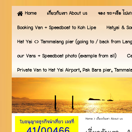
Home
เกี่ยวกับเรา About us
จอง รถ+เรือ ไปเก
Booking Van + Speedboat to Koh Lipe
Hatyai & So
Hat Yai <> Tammalang pier (going to / back from Lan
our Vans + Speedboat photo (example from all)
Ce
Private Van to Hat Yai Airport, Pak Bara pier, Tammal
Home
>
เกี่ยวกับเรา About us