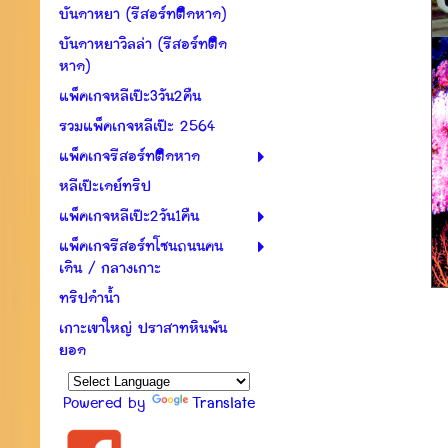
บันดาหยา (รีสอร์ทติดหาด)
บันดาหยาวิลล่า (รีสอร์ทติด
หาด)
แพ็คเกจหลีเป๊ะ3วัน2คืน
รวมแพ็คเกจหลีเป๊ะ 2564
แพ็คเกจรีสอร์ทติดหาด
หลีเป๊ะเดย์ทริป
แพ็คเกจหลีเป๊ะ2วัน1คืน
แพ็คเกจรีสอร์ทโซนถนนคน
เดิน / กลางเกาะ
ทริปดำน้ำ
เกาะเขาใหญ่ ปราสาทหินพัน
ยอด
Powered by
Translate