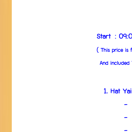
Start
: 09:0
( This price is 
And included Trave
1. Hat Yai
- Bhodisatt
- Four-Face
- Cable ca