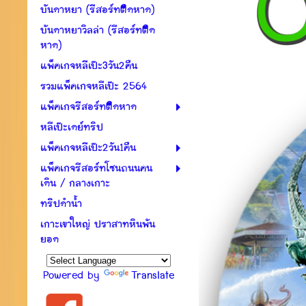
บันดาหยา (รีสอร์ทติดหาด)
บันดาหยาวิลล่า (รีสอร์ทติด
หาด)
แพ็คเกจหลีเป๊ะ3วัน2คืน
รวมแพ็คเกจหลีเป๊ะ 2564
แพ็คเกจรีสอร์ทติดหาด
หลีเป๊ะเดย์ทริป
แพ็คเกจหลีเป๊ะ2วัน1คืน
แพ็คเกจรีสอร์ทโซนถนนคน
เดิน / กลางเกาะ
ทริปดำน้ำ
เกาะเขาใหญ่ ปราสาทหินพัน
ยอด
Powered by
Translate