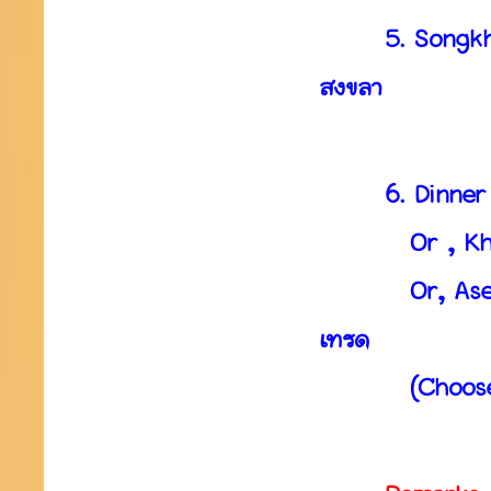
5. Songkhla C
สงขลา
6. Dinner at 
Or , Khlong H
Or, Asean Tra
เทรด
(Choose one 