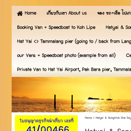
Home
เกี่ยวกับเรา About us
จอง รถ+เรือ ไปเก
Booking Van + Speedboat to Koh Lipe
Hatyai & So
Hat Yai <> Tammalang pier (going to / back from Lan
our Vans + Speedboat photo (example from all)
Ce
Private Van to Hat Yai Airport, Pak Bara pier, Tammal
Home
>
Hatyai & Songkhla One Day